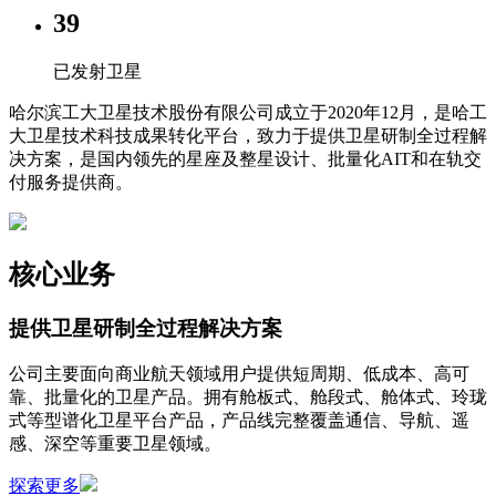
39
已发射卫星
哈尔滨工大卫星技术股份有限公司成立于2020年12月，是哈工
大卫星技术科技成果转化平台，致力于提供卫星研制全过程解
决方案，是国内领先的星座及整星设计、批量化AIT和在轨交
付服务提供商。
核心业务
提供卫星研制全过程解决方案
公司主要面向商业航天领域用户提供短周期、低成本、高可
靠、批量化的卫星产品。拥有舱板式、舱段式、舱体式、玲珑
式等型谱化卫星平台产品，产品线完整覆盖通信、导航、遥
感、深空等重要卫星领域。
探索更多