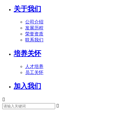
关于我们
公司介绍
发展历程
荣誉资质
联系我们
培养关怀
人才培养
员工关怀
加入我们

