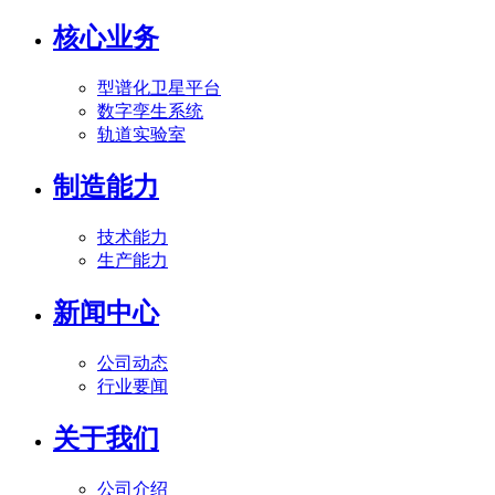
核心业务
型谱化卫星平台
数字孪生系统
轨道实验室
制造能力
技术能力
生产能力
新闻中心
公司动态
行业要闻
关于我们
公司介绍