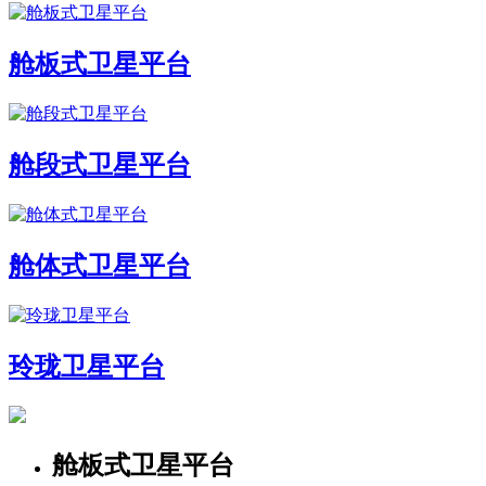
舱板式卫星平台
舱段式卫星平台
舱体式卫星平台
玲珑卫星平台
舱板式卫星平台