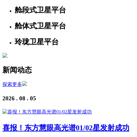
舱段式卫星平台
舱体式卫星平台
玲珑卫星平台
新闻动态
探索更多
2026 . 08 . 05
喜报！东方慧眼高光谱01/02星发射成功