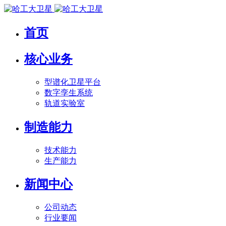
首页
核心业务
型谱化卫星平台
数字孪生系统
轨道实验室
制造能力
技术能力
生产能力
新闻中心
公司动态
行业要闻