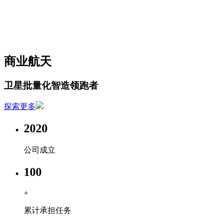
商业航天
卫星批量化智造领跑者
探索更多
2020
公司成立
100
+
累计承担任务