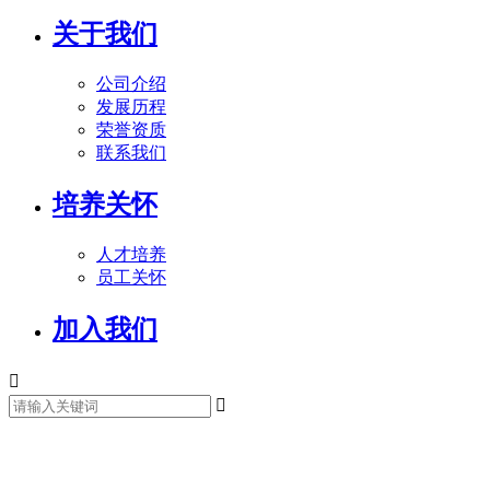
关于我们
公司介绍
发展历程
荣誉资质
联系我们
培养关怀
人才培养
员工关怀
加入我们

