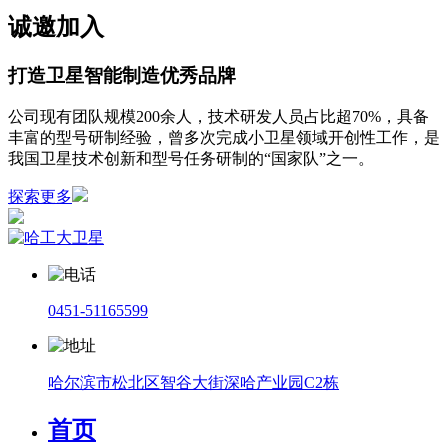
诚邀加入
打造卫星智能制造优秀品牌
公司现有团队规模200余人，技术研发人员占比超70%，具备
丰富的型号研制经验，曾多次完成小卫星领域开创性工作，是
我国卫星技术创新和型号任务研制的“国家队”之一。
探索更多
0451-51165599
哈尔滨市松北区智谷大街深哈产业园C2栋
首页